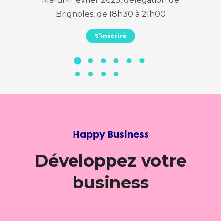
tion
Mardi 4 février 2025, délégation de
Ma
Brignoles, de 18h30 à 21h00
S'inscrire
Happy Business
Développez votre
business