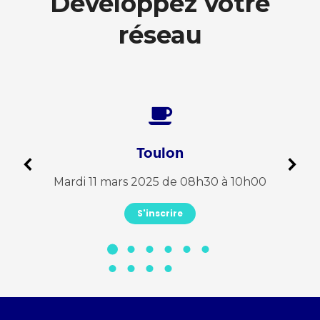
Développez votre
réseau
Toulon
0 à
Mardi 11 mars 2025 de 08h30 à 10h00
Jeu
S'inscrire