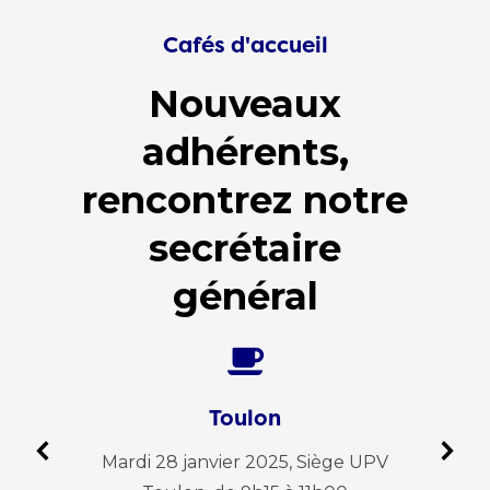
Cafés d'accueil
Nouveaux
adhérents,
rencontrez notre
secrétaire
général
Toulon
n de
Mardi 28 janvier 2025, Siège UPV
Ma