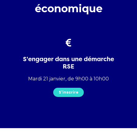
économique
che
S'engager dans une démarche
S'
RSE
0
Mardi 21 janvier, de 9h00 à 10h00
M
S'inscrire