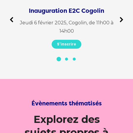
Inauguration E2C Cogolin
R
Jeudi 6 février 2025, Cogolin, de 11h00 à
u
M
14h00
vrez
S'inscrire
via
Évènements thématisés
Explorez des
sujets propres à